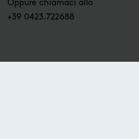
Oppure chiamaci allo
+39 0423.722688
« Soluzioni di backup
Client Virtualization »