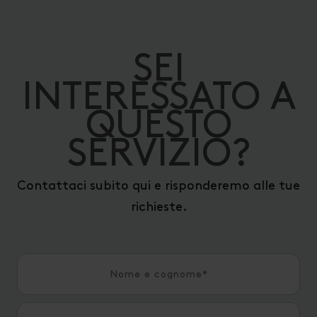
SEI
INTERESSATO A
QUESTO
SERVIZIO?
Contattaci subito qui e risponderemo alle tue
richieste.