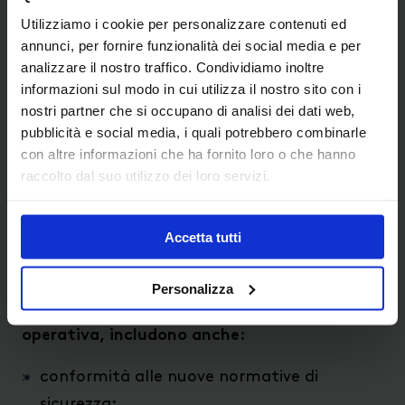
funzionamento dell’intero sistema IT.
Utilizziamo i cookie per personalizzare contenuti ed
Questi risultati si raggiungono unendo le
annunci, per fornire funzionalità dei social media e per
capacità e potenzialità dei sistemi di
analizzare il nostro traffico. Condividiamo inoltre
informazioni sul modo in cui utilizza il nostro sito con i
storage e server con le funzionalità
nostri partner che si occupano di analisi dei dati web,
operative dei principali sistemi di
pubblicità e social media, i quali potrebbero combinarle
virtualizzazione come VMware,
con altre informazioni che ha fornito loro o che hanno
Microsoft, IBM…
raccolto dal suo utilizzo dei loro servizi.
Accetta tutti
I servizi di business continuity oltre a
Personalizza
garantire la tradizionale continuità
operativa, includono anche:
conformità alle nuove normative di
sicurezza;