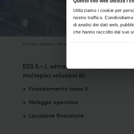
Questo sito web utilizza i c
Utilizziamo i cookie per perso
nostro traffico. Condividiamo 
di analisi dei dati web, pubbl
che hanno raccolto dal suo uti
Home
>
Servizi
>
Servizi Finanziari
EDS S.r.l. attraverso una specifica conv
molteplici soluzioni di:
Finanziamento tasso 0
Noleggio operativo
Locazione finanziaria