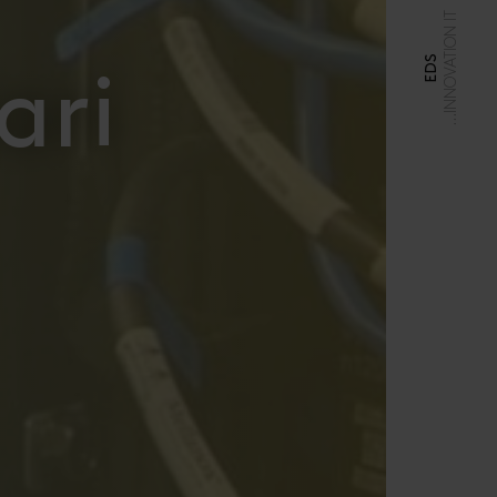
…INNOVATION IT
EDS
ari