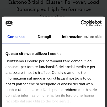
Esistono 3 tipi di Cluster: Fail-over, Load
Balancing ed High Performance
Computing.
Consenso
Dettagli
Informazioni sui cookie
Fail-over Cluster:
Questo sito web utilizza i cookie
Questa tipologia di Cluster monitora
Utilizziamo i cookie per personalizzare contenuti ed
continuamente il funzionamento delle
annunci, per fornire funzionalità dei social media e per
macchine e quando uno dei due host smette
analizzare il nostro traffico. Condividiamo inoltre
di funzionare l’altro subentra. Lo scopo è
informazioni sul modo in cui utilizza il nostro sito con i
nostri partner che si occupano di analisi dei dati web,
quello di garantire un servizio continuato.
pubblicità e social media, i quali potrebbero combinarle
Quali sono i vantaggi di un “Fail-over
con altre informazioni che ha fornito loro o che hanno
raccolto dal suo utilizzo dei loro servizi.
Cluster”?