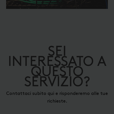
SEI
INTERESSATO A
QUESTO
SERVIZIO?
Contattaci subito qui e risponderemo alle tue
richieste.