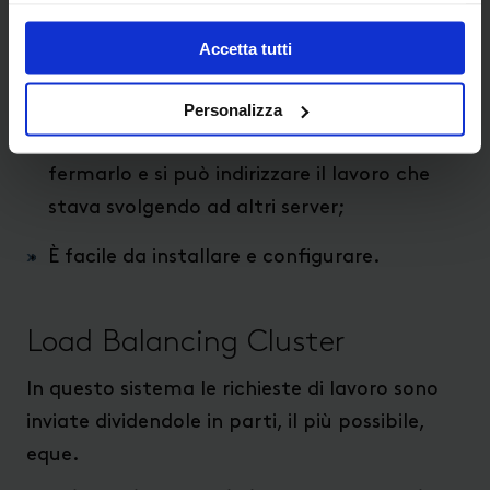
È una soluzione scalabile, quindi puoi
Accetta tutti
aggiungere risorse al Cluster
successivamente alla sua installazione;
Personalizza
Se necessita di manutenzione si può
fermarlo e si può indirizzare il lavoro che
stava svolgendo ad altri server;
È facile da installare e configurare.
Load Balancing Cluster
In questo sistema le richieste di lavoro sono
inviate dividendole in parti, il più possibile,
eque.